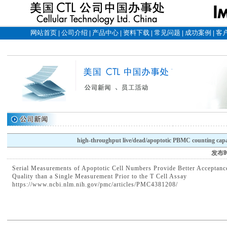
网站首页
公司介绍
产品中心
资料下载
常见问题
成功案例
客
|
|
|
|
|
|
high-throughput live/dead/apoptotic PBMC counting capa
发布
Serial Measurements of Apoptotic Cell Numbers Provide Better Acceptan
Quality than a Single Measurement Prior to the T Cell Assay
https://www.ncbi.nlm.nih.gov/pmc/articles/PMC4381208/