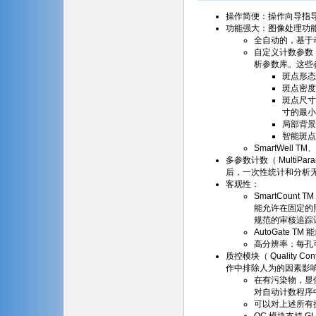
操作简便：操作向导指导
功能强大：图像处理功
全自动的，基于
自定义计数参数
析参数库。这些
斑点形态
斑点密度
斑点尺寸
寸的最小
局部背景
智能斑点
SmartWell 
多参数计数（ MultiP
后，一次性统计和分析
客观性：
SmartCou
能允许在固定的
规范的审核追踪
AutoGate
高分辨率：每孔可
质控模块（ Quality 
作中排除人为的因素影
在有污染物，显
对自动计数程序
可以对上述所有