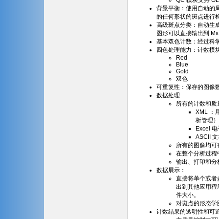
QC 模块支持 GLP
背景平衡：使用自动的局部
的任何形状的斑点进行
高级斑点分类：自动生
图形可以直接输出到 Micros
基本双色计数：经过科
四色处理能力：计数模
Red
Blue
Gold
双色
可重复性：保存的图像数
数据处理
所有的计数和质
XML ：
析管理）
Excel
ASCII
所有的图像均可存储
在整个分析过程
输出、打印和分
数据展示：
直接将单个或者多
出到其他应用程
件大小。
对斑点的形态学
计数结果的透明性和可