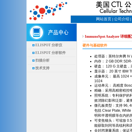
网站首页
公司介绍
|
|
详细配
ImmunoSpot Analyzer
ELISPOT 分析仪
硬件与基础软件
ELISPOT 分析软件
处理器：英特尔奔腾 IV 处
扫描分析
内存： 2 GB DDR SDR
硬盘： 120 G 主硬盘
技术支持
显示器： 20 英寸 IBM Th
成像单元： 最高 1024 ×
1024
运动单元： 高精度 Bos
精确：采用高精密程控
照明系统：专利保护的
效消除幻影和泛影，避
微孔板类型：支持 96, 48
包括 Clear Plate, W
明和半透明膜等在内的
可变焦镜头：可缩放 0.
能获取到同等高锐利和
全封闭测量系统：保证